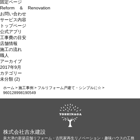
索:
固定ページ
Reform ＆ Renovation
お問い合わせ
サービス内容
トップページ
公式アプリ
工事費の目安
店舗情報
施工の流れ
職人
アーカイブ
2017年9月
カテゴリー
未分類
(2)
ホーム
>
施工事例
>
フルリフォーム戸建て・シンプルに☆
>
960128998190549
株式会社吉永建設
泉大津の新築店舗リフォーム・古民家再生リノベーション・趣味ハウスの工務