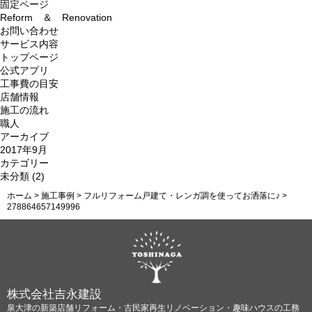
索:
固定ページ
Reform ＆ Renovation
お問い合わせ
サービス内容
トップページ
公式アプリ
工事費の目安
店舗情報
施工の流れ
職人
アーカイブ
2017年9月
カテゴリー
未分類
(2)
ホーム
>
施工事例
>
フルリフォーム戸建て・レンガ調を使ってお洒落に♪
>
278864657149996
株式会社吉永建設
泉大津の新築店舗リフォーム・古民家再生リノベーション・趣味ハウスの工務