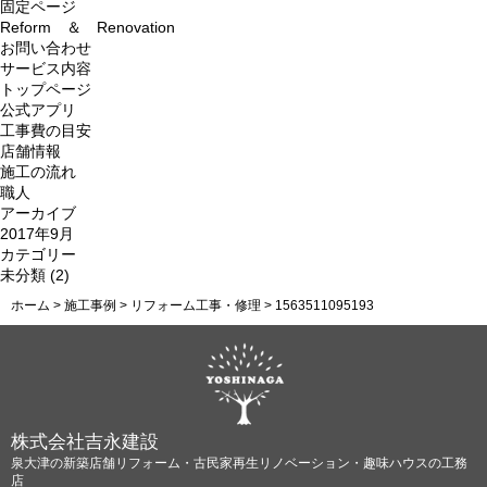
索:
固定ページ
Reform ＆ Renovation
お問い合わせ
サービス内容
トップページ
公式アプリ
工事費の目安
店舗情報
施工の流れ
職人
アーカイブ
2017年9月
カテゴリー
未分類
(2)
ホーム
>
施工事例
>
リフォーム工事・修理
>
1563511095193
株式会社吉永建設
泉大津の新築店舗リフォーム・古民家再生リノベーション・趣味ハウスの工務
店