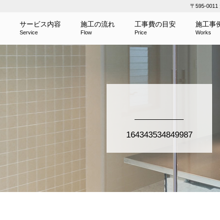
〒595-00
サービス内容
施工の流れ
工事費の目安
施工事
Service
Flow
Price
Works
164343534849987