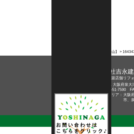
工事費の目安
店舗情報
施工の流れ
職人
アーカイブ
2017年9月
カテゴリー
未分類
(2)
ホーム
>
施工事例
>
寮の増築・3階【山】
>
16434
株式会社吉永建
泉大津の新築店舗リフ
〒595-0011 大阪府泉
TEL : 0725-51-7590 FA
対応可能エリア：
大阪
市、