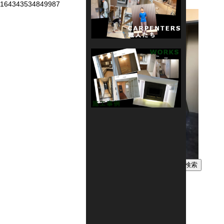
164343534849987
検
索:
固定ページ
Reform ＆ Renovation
お問い合わせ
サービス内容
トップページ
公式アプリ