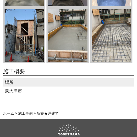
施工概要
場所
泉大津市
ホーム
>
施工事例
>
新築★戸建て