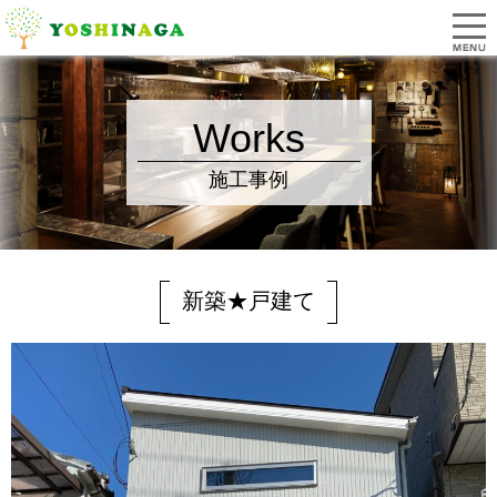
Works
施工事例
新築★戸建て