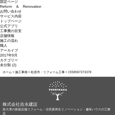
索:
固定ページ
Reform ＆ Renovation
お問い合わせ
サービス内容
トップページ
公式アプリ
工事費の目安
店舗情報
施工の流れ
職人
アーカイブ
2017年9月
カテゴリー
未分類
(2)
ホーム
>
施工事例
>
松原市・リフォーム工事
>
1558587373378
株式会社吉永建設
泉大津の新築店舗リフォーム・古民家再生リノベーション・趣味ハウスの工務
店