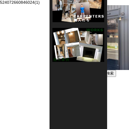
524072660846024(1)
検
索:
固定ページ
Reform ＆ Renovation
お問い合わせ
サービス内容
トップページ
公式アプリ
工事費の目安
店舗情報
施工の流れ
職人