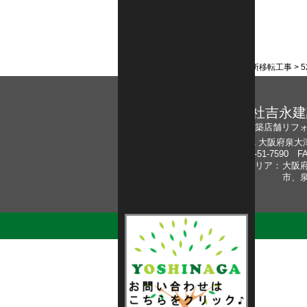
アーカイブ
2017年9月
カテゴリー
未分類
(2)
ホーム
>
施工事例
>
某会社様・事務所移転工事
>
5
株式会社吉永建
泉大津の新築店舗リフ
〒595-0011 大阪府泉
TEL : 0725-51-7590 FA
対応可能エリア：
大阪
市、