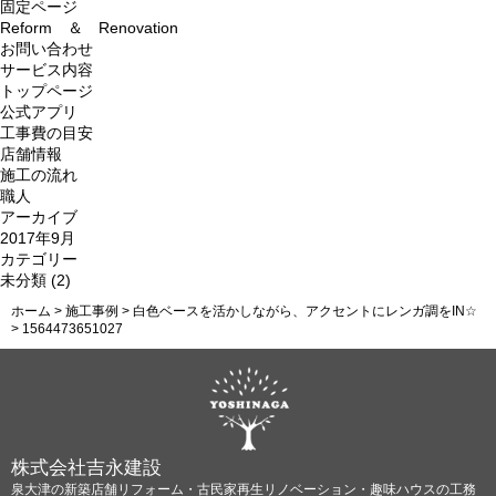
索:
固定ページ
Reform ＆ Renovation
お問い合わせ
サービス内容
トップページ
公式アプリ
工事費の目安
店舗情報
施工の流れ
職人
アーカイブ
2017年9月
カテゴリー
未分類
(2)
ホーム
>
施工事例
>
白色ベースを活かしながら、アクセントにレンガ調をIN☆
>
1564473651027
株式会社吉永建設
泉大津の新築店舗リフォーム・古民家再生リノベーション・趣味ハウスの工務