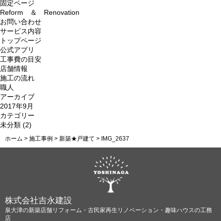
索:
固定ページ
Reform ＆ Renovation
お問い合わせ
サービス内容
トップページ
公式アプリ
工事費の目安
店舗情報
施工の流れ
職人
アーカイブ
2017年9月
カテゴリー
未分類
(2)
ホーム
>
施工事例
>
新築★戸建て
>
IMG_2637
株式会社吉永建設
泉大津の新築店舗リフォーム・古民家再生リノベーション・趣味ハウスの工務
店