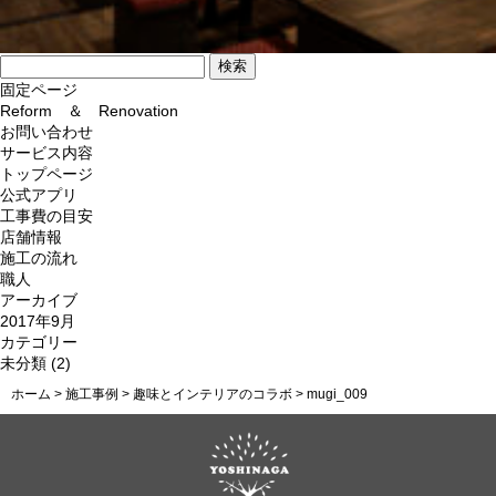
検
索:
固定ページ
Reform ＆ Renovation
お問い合わせ
サービス内容
トップページ
公式アプリ
工事費の目安
店舗情報
施工の流れ
職人
アーカイブ
2017年9月
カテゴリー
未分類
(2)
ホーム
>
施工事例
>
趣味とインテリアのコラボ
>
mugi_009